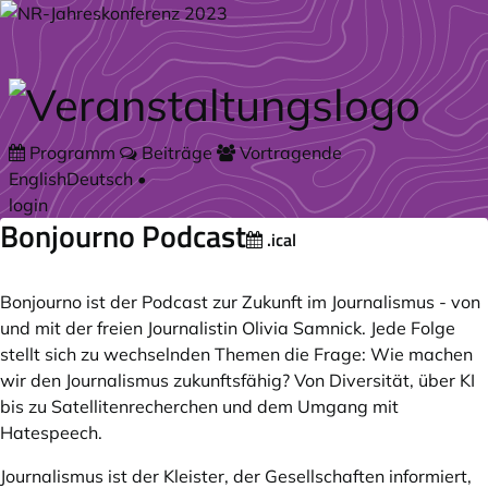
Zum Hauptteil springen
Programm
Beiträge
Vortragende
English
Deutsch
•
login
Bonjourno Podcast
.ical
Bonjourno ist der Podcast zur Zukunft im Journalismus - von
und mit der freien Journalistin Olivia Samnick. Jede Folge
stellt sich zu wechselnden Themen die Frage: Wie machen
wir den Journalismus zukunftsfähig? Von Diversität, über KI
bis zu Satellitenrecherchen und dem Umgang mit
Hatespeech.
Journalismus ist der Kleister, der Gesellschaften informiert,