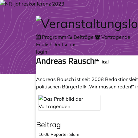
Zum Hauptteil springen
Programm
Beiträge
Vortragende
English
Deutsch
•
login
Andreas Rausch
.ical
Andreas Rausch ist seit 2008 Redaktionsleit
politischen Bürgertalk „Wir müssen reden!“ 
Beitrag
16.06
Reporter Slam