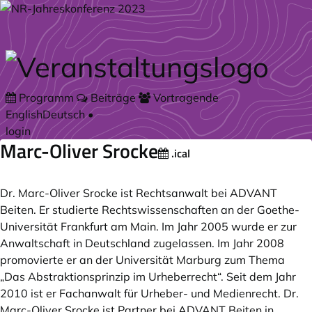
Zum Hauptteil springen
Programm
Beiträge
Vortragende
English
Deutsch
•
login
Marc-Oliver Srocke
.ical
Dr. Marc-Oliver Srocke ist Rechtsanwalt bei ADVANT
Beiten. Er studierte Rechtswissenschaften an der Goethe-
Universität Frankfurt am Main. Im Jahr 2005 wurde er zur
Anwaltschaft in Deutschland zugelassen. Im Jahr 2008
promovierte er an der Universität Marburg zum Thema
„Das Abstraktionsprinzip im Urheberrecht“. Seit dem Jahr
2010 ist er Fachanwalt für Urheber- und Medienrecht. Dr.
Marc-Oliver Srocke ist Partner bei ADVANT Beiten in