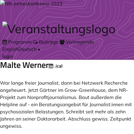
Zum Hauptteil springen
Programm
Beiträge
Vortragende
English
Deutsch
•
login
Malte Werner
.ical
War lange freier Journalist, dann bei Netzwerk Recherche
angeheuert. Jetzt Gärtner im Grow-Greenhouse, dem NR-
Projekt zum Nonprofitjournalismus. Baut außerdem die
Helpline auf - ein Beratungsangebot für Journalist:innen mit
psychosozialen Belastungen. Schreibt seit mehr als zehn
Jahren an seiner Doktorarbeit. Abschluss gewiss. Zeitpunkt
ungewiss.