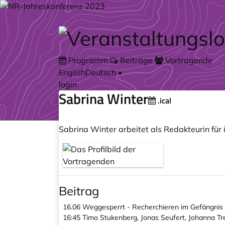
Zum Hauptteil springen
Programm
Beiträge
Vortragende
English
Deutsch
•
login
Sabrina Winter
.ical
Sabrina Winter arbeitet als Redakteurin für i
Beitrag
16.06
Weggesperrt - Recherchieren im Gefängnis
16:45
Timo Stukenberg, Jonas Seufert, Johanna Tre