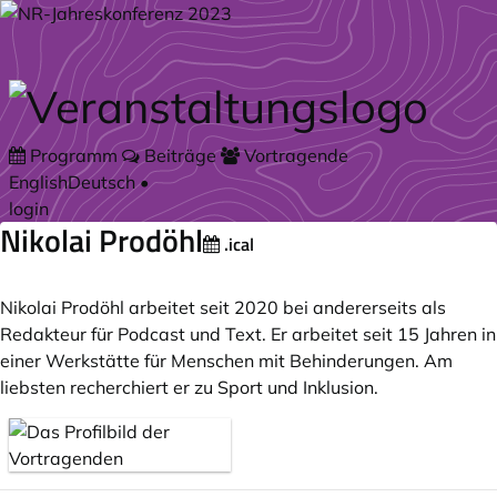
Zum Hauptteil springen
Programm
Beiträge
Vortragende
English
Deutsch
•
login
Nikolai Prodöhl
.ical
Nikolai Prodöhl arbeitet seit 2020 bei andererseits als
Redakteur für Podcast und Text. Er arbeitet seit 15 Jahren in
einer Werkstätte für Menschen mit Behinderungen. Am
liebsten recherchiert er zu Sport und Inklusion.