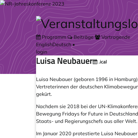
Zum Hauptteil springen
Programm
Beiträge
Vortragende
English
Deutsch
•
login
Luisa Neubauer
.ical
Luisa Neubauer (geboren 1996 in Hamburg) ist
Vertreterinnen der deutschen Klimabewegun
gekürt.
Nachdem sie 2018 bei der UN-Klimakonferenz
Bewegung Fridays for Future in Deutschland. 
Staats- und Regierungschefs aus aller Welt.
Im Januar 2020 protestierte Luisa Neubauer