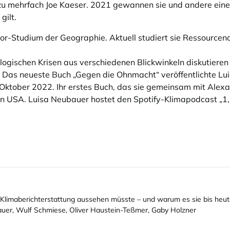
zu mehrfach Joe Kaeser. 2021 gewannen sie und andere ei
gilt.
lor-Studium der Geographie. Aktuell studiert sie Ressourc
ökologischen Krisen aus verschiedenen Blickwinkeln diskutier
 Das neueste Buch „Gegen die Ohnmacht“ veröffentlichte Lu
tober 2022. Ihr erstes Buch, das sie gemeinsam mit Alexa
en USA. Luisa Neubauer hostet den Spotify-Klimapodcast „1,5
 Klimaberichterstattung aussehen müsste – und warum es sie bis heute
uer, Wulf Schmiese, Oliver Haustein-Teßmer, Gaby Holzner