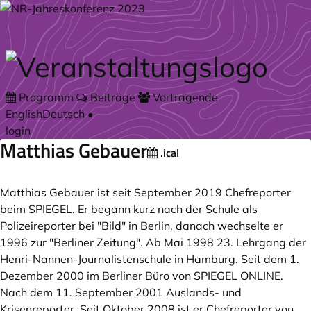
Zum Hauptteil springen
Programm
Beiträge
Vortragende
English
Deutsch
•
login
Matthias Gebauer
.ical
Matthias Gebauer ist seit September 2019 Chefreporter
beim SPIEGEL. Er begann kurz nach der Schule als
Polizeireporter bei "Bild" in Berlin, danach wechselte er
1996 zur "Berliner Zeitung". Ab Mai 1998 23. Lehrgang der
Henri-Nannen-Journalistenschule in Hamburg. Seit dem 1.
Dezember 2000 im Berliner Büro von SPIEGEL ONLINE.
Nach dem 11. September 2001 Auslands- und
Krisenreporter. Seit Oktober 2008 ist er Chefreporter von