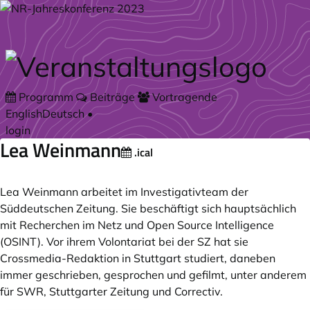
Zum Hauptteil springen
Programm
Beiträge
Vortragende
English
Deutsch
•
login
Lea Weinmann
.ical
Lea Weinmann arbeitet im Investigativteam der
Süddeutschen Zeitung. Sie beschäftigt sich hauptsächlich
mit Recherchen im Netz und Open Source Intelligence
(OSINT). Vor ihrem Volontariat bei der SZ hat sie
Crossmedia-Redaktion in Stuttgart studiert, daneben
immer geschrieben, gesprochen und gefilmt, unter anderem
für SWR, Stuttgarter Zeitung und Correctiv.