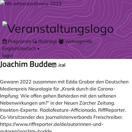
Zum Hauptteil springen
Programm
Beiträge
Vortragende
English
Deutsch
•
login
Joachim Budde
.ical
Gewann 2022 zusammen mit Edda Grabar den Deutschen
Medienpreis Neurologie für „Krank durch die Corona-
Impfung: Wie offen gehen Behörden mit den seltenen
Nebenwirkungen um?“ in der Neuen Zürcher Zeitung.
Insekten-Experte. Radiofeature-Afficionado. RiffReporter.
Co-Vorsitzender des Journalistenverbands Freischreiber.
https://www.riffreporter.de/de/autorinnen-und-
autoren/joachim-budde