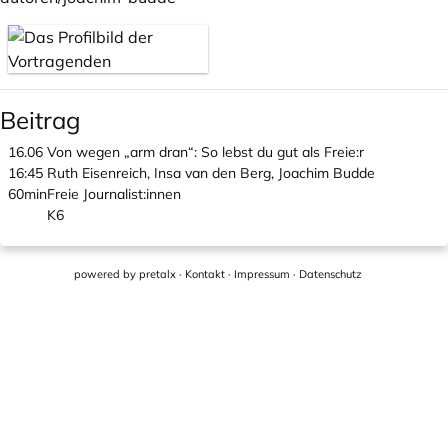
Beitrag
16.06
Von wegen „arm dran“: So lebst du gut als Freie:r
16:45
Ruth Eisenreich, Insa van den Berg, Joachim Budde
60min
Freie Journalist:innen
K6
powered by
pretalx
·
Kontakt
·
Impressum
·
Datenschutz