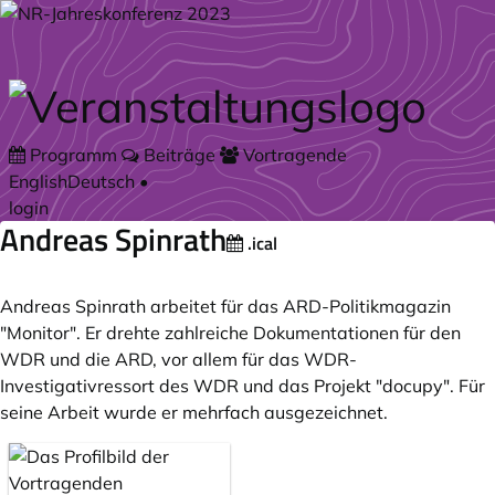
Zum Hauptteil springen
Programm
Beiträge
Vortragende
English
Deutsch
•
login
Andreas Spinrath
.ical
Andreas Spinrath arbeitet für das ARD-Politikmagazin
"Monitor". Er drehte zahlreiche Dokumentationen für den
WDR und die ARD, vor allem für das WDR-
Investigativressort des WDR und das Projekt "docupy". Für
seine Arbeit wurde er mehrfach ausgezeichnet.