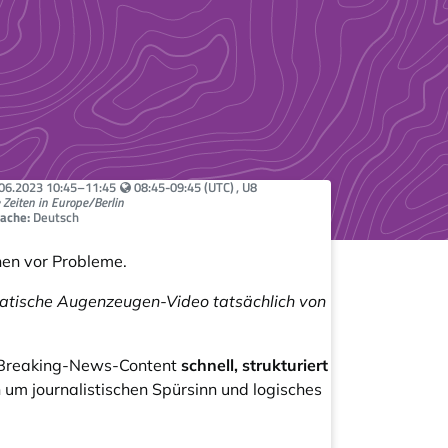
Your local time:
.06.2023
10:45
–
11:45
08:45-09:45 (UTC)
, U8
e Zeiten in Europe/Berlin
ache:
Deutsch
nen vor Probleme.
matische Augenzeugen-Video tatsächlich von
t Breaking-News-Content
schnell, strukturiert
 um journalistischen Spürsinn und logisches