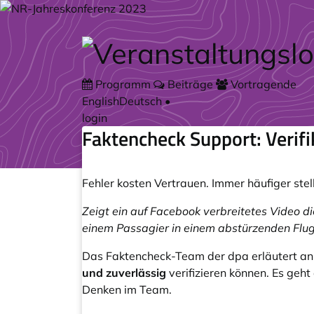
Zum Hauptteil springen
Programm
Beiträge
Vortragende
English
Deutsch
•
login
Faktencheck Support: Verifi
Fehler kosten Vertrauen. Immer häufiger ste
Zeigt ein auf Facebook verbreitetes Video 
einem Passagier in einem abstürzenden Fl
Das Faktencheck-Team der dpa erläutert an
und zuverlässig
verifizieren können. Es geh
Denken im Team.