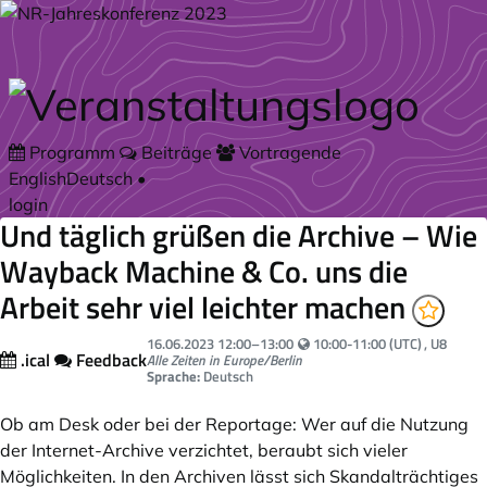
Zum Hauptteil springen
Programm
Beiträge
Vortragende
English
Deutsch
•
login
Und täglich grüßen die Archive – Wie
Wayback Machine & Co. uns die
Arbeit sehr viel leichter machen
Your local time:
16.06.2023
12:00
–
13:00
10:00-11:00 (UTC)
, U8
.ical
Feedback
Alle Zeiten in Europe/Berlin
Sprache:
Deutsch
Ob am Desk oder bei der Reportage: Wer auf die Nutzung
der Internet-Archive verzichtet, beraubt sich vieler
Möglichkeiten. In den Archiven lässt sich Skandalträchtiges