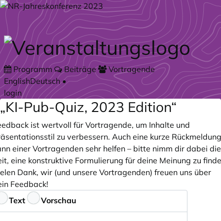
Zum Hauptteil springen
Programm
Beiträge
Vortragende
English
Deutsch
•
login
„KI-Pub-Quiz, 2023 Edition“
eedback ist wertvoll für Vortragende, um Inhalte und
räsentationsstil zu verbessern. Auch eine kurze Rückmeldun
nn einer Vortragenden sehr helfen – bitte nimm dir dabei die
it, eine konstruktive Formulierung für deine Meinung zu finde
ielen Dank, wir (und unsere Vortragenden) freuen uns über
ein Feedback!
eedback
Text
Vorschau