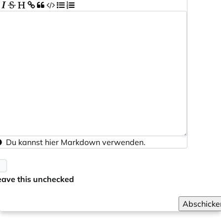
Du kannst hier
Markdown
verwenden.
eave this unchecked
Abschicke