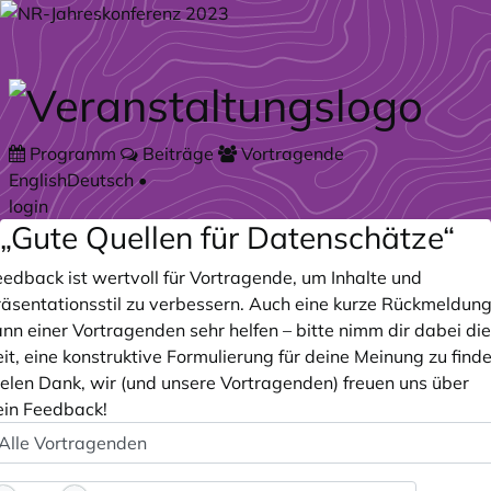
Zum Hauptteil springen
Programm
Beiträge
Vortragende
English
Deutsch
•
login
„Gute Quellen für Datenschätze“
eedback ist wertvoll für Vortragende, um Inhalte und
räsentationsstil zu verbessern. Auch eine kurze Rückmeldun
nn einer Vortragenden sehr helfen – bitte nimm dir dabei die
it, eine konstruktive Formulierung für deine Meinung zu finde
ielen Dank, wir (und unsere Vortragenden) freuen uns über
ein Feedback!
peaker
ptional