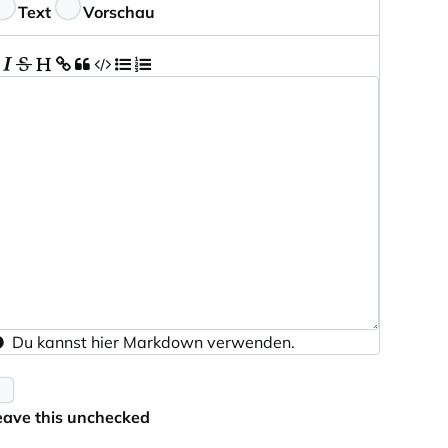
eedback
Text
Vorschau
Du kannst hier
Markdown
verwenden.
eave this unchecked