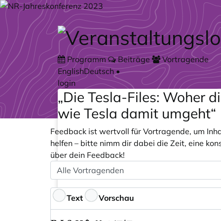
Zum Hauptteil springen
Programm
Beiträge
Vortragende
English
Deutsch
•
login
„Die Tesla-Files: Woher d
wie Tesla damit umgeht“
Feedback ist wertvoll für Vortragende, um Inh
helfen – bitte nimm dir dabei die Zeit, eine k
über dein Feedback!
Speaker
Optional
Feedback
Text
Vorschau