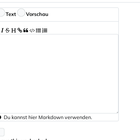
ptional
eedback
Text
Vorschau
Du kannst hier
Markdown
verwenden.