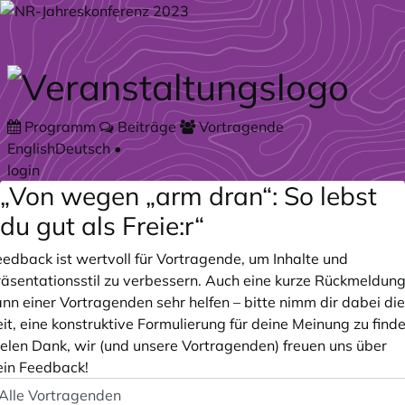
Zum Hauptteil springen
Programm
Beiträge
Vortragende
English
Deutsch
•
login
„Von wegen „arm dran“: So lebst
du gut als Freie:r“
eedback ist wertvoll für Vortragende, um Inhalte und
räsentationsstil zu verbessern. Auch eine kurze Rückmeldun
nn einer Vortragenden sehr helfen – bitte nimm dir dabei die
it, eine konstruktive Formulierung für deine Meinung zu finde
ielen Dank, wir (und unsere Vortragenden) freuen uns über
ein Feedback!
peaker