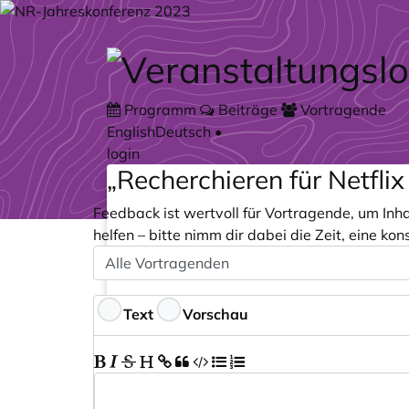
Zum Hauptteil springen
Programm
Beiträge
Vortragende
English
Deutsch
•
login
„Recherchieren für Netflix
Feedback ist wertvoll für Vortragende, um Inh
helfen – bitte nimm dir dabei die Zeit, eine ko
Speaker
Optional
Feedback
Text
Vorschau