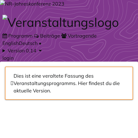
Zum Hauptteil springen
Programm
Beiträge
Vortragende
English
Deutsch
•
Version 0.14
login
Dies ist eine veraltete Fassung des
Veranstaltungsprogramms.
Hier
findest du die
aktuelle Version.