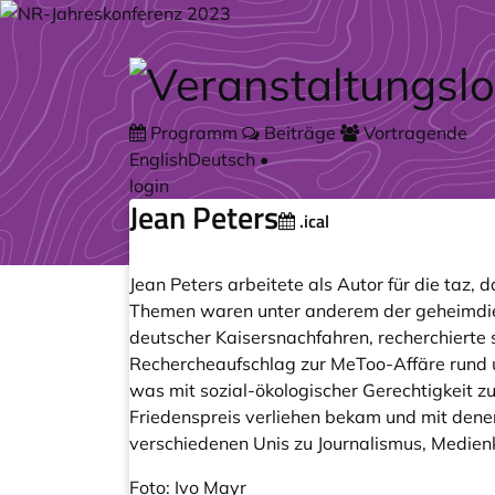
Zum Hauptteil springen
Programm
Beiträge
Vortragende
English
Deutsch
•
login
Jean Peters
.ical
Jean Peters arbeitete als Autor für die taz, 
Themen waren unter anderem der geheimdiens
deutscher Kaisersnachfahren, recherchierte 
Rechercheaufschlag zur MeToo-Affäre rund um
was mit sozial-ökologischer Gerechtigkeit zu
Friedenspreis verliehen bekam und mit denen
verschiedenen Unis zu Journalismus, Medienk
Foto: Ivo Mayr