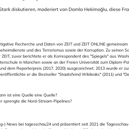
 Stark diskutieren, moderiert von Damla Hekimoğlu, diese Fra
estigative Recherche und Daten von ZEIT und ZEIT ONLINE gemeinsam m
r Geheimdienste und des Terrorismus sowie der Korruption. Zu seinen
er ZEIT, zuvor berichtete er als Korrespondent des "Spiegels" aus Wash
stenschule in München sowie an der Freien Universität zum Diplom-Po
und dem Reporterpreis (2017, 2020) ausgezeichnet. 2013 wurde er z
eröffentlichte er die Bestseller "Staatsfeind Wikileaks" (2011) und "
nn ist eine Quelle eine Quelle?
r sprengte die Nord-Stream-Pipelines?
g-) News bei tagesschau24 und präsentiert seit 2021 die Tagesschau-