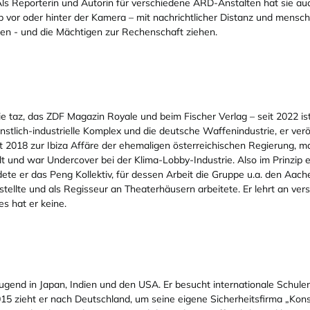
ls Reporterin und Autorin für verschiedene ARD-Anstalten hat sie 
vor oder hinter der Kamera – mit nachrichtlicher Distanz und menschli
ren - und die Mächtigen zur Rechenschaft ziehen.
die taz, das ZDF Magazin Royale und beim Fischer Verlag – seit 2022 ist
stlich-industrielle Komplex und die deutsche Waffenindustrie, er ve
it 2018 zur Ibiza Affäre der ehemaligen österreichischen Regierung,
 und war Undercover bei der Klima-Lobby-Industrie. Also im Prinzip ei
dete er das Peng Kollektiv, für dessen Arbeit die Gruppe u.a. den Aa
tellte und als Regisseur an Theaterhäusern arbeitete. Er lehrt an ve
es hat er keine.
ugend in Japan, Indien und den USA. Er besucht internationale Schulen, 
 2015 zieht er nach Deutschland, um seine eigene Sicherheitsfirma „Ko