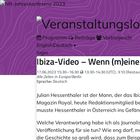
Zum Hauptteil springen
Programm
Beiträge
Vortragende
English
Deutsch
•
login
Ibiza-Video – Wenn (m)eine 
Your local time:
17.06.2023
15:30
–
16:30
13:30-14:30 (UTC)
, K10 (Restau
Alle Zeiten in Europe/Berlin
Sprache:
Deutsch
Julian Hessenthaler ist der Mann, der das I
Magazin Royal, heute Redaktionsmitglied bei
musste Hessenthaler in Österreich ins Gefän
Welche Verantwortung habe ich als Journalis
Veröffentlichung für sie tun? Wie eng darf,
die Geschichte so groß wird, dass zum Beispi