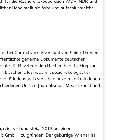
auch für die Recherchekooperation WDR, NDR und
cher Nähe stellt sie faire und aufschlussreiche
 er bei Correctiv als Investigativer. Seine Themen
röffentlichte geheime Dokumente deutscher
 machte für Buzzfeed den Rechercheaufschlag zur
n bisschen alles, was mit sozial-ökologischer
chener Friedenspreis verliehen bekam und mit denen
rschiedenen Unis zu Journalismus, Medienkunst und
reist viel und steigt 2013 bei einer
nsic GmbH“ zu gründen. Der gebürtige Wiener ist