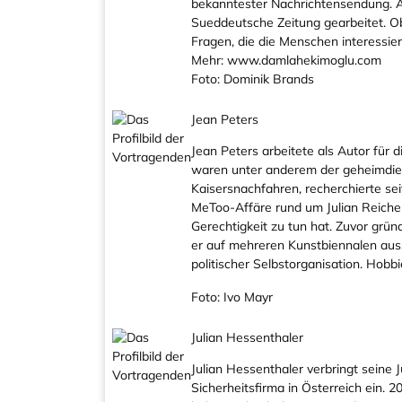
bekanntester Nachrichtensendung. A
Sueddeutsche Zeitung gearbeitet. Ob 
Fragen, die die Menschen interessie
Mehr:
www.damlahekimoglu.com
Foto: Dominik Brands
Jean Peters
Jean Peters arbeitete als Autor für 
waren unter anderem der geheimdien
Kaisersnachfahren, recherchierte se
MeToo-Affäre rund um Julian Reichelt
Gerechtigkeit zu tun hat. Zuvor grün
er auf mehreren Kunstbiennalen auss
politischer Selbstorganisation. Hobbi
Foto: Ivo Mayr
Julian Hessenthaler
Julian Hessenthaler verbringt seine J
Sicherheitsfirma in Österreich ein.