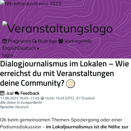
Zum Hauptteil springen
Programm
Beiträge
Vortragende
English
Deutsch
•
login
Dialogjournalismus im Lokalen – Wie
erreichst du mit Veranstaltungen
deine Community?
.ical
Feedback
Your local time:
17.06.2023
16:45
–
17:45
14:45-15:45 (UTC)
, K7 (Casino)
Alle Zeiten in Europe/Berlin
Sprache:
Deutsch
Ob beim gemeinsamen Themen-Spaziergang oder einer
Podiumsdiskussion –
im Lokaljournalismus ist die Nähe zur