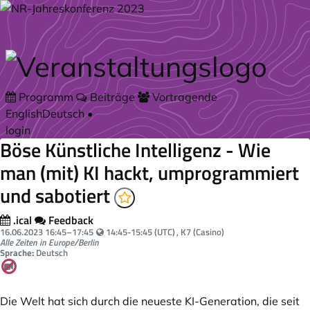
Zum Hauptteil springen
Programm
Beiträge
Vortragende
English
Deutsch
•
login
Böse Künstliche Intelligenz - Wie
man (mit) KI hackt, umprogrammiert
und sabotiert
.ical
Feedback
Your local time:
16.06.2023
16:45
–
17:45
14:45-15:45 (UTC)
, K7 (Casino)
Alle Zeiten in Europe/Berlin
Sprache:
Deutsch
Die Welt hat sich durch die neueste KI-Generation, die seit