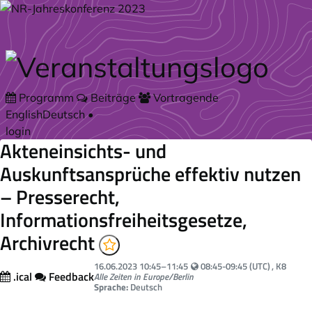
Zum Hauptteil springen
Programm
Beiträge
Vortragende
English
Deutsch
•
login
Akteneinsichts- und
Auskunftsansprüche effektiv nutzen
– Presserecht,
Informationsfreiheitsgesetze,
Archivrecht
Your local time:
16.06.2023
10:45
–
11:45
08:45-09:45 (UTC)
, K8
.ical
Feedback
Alle Zeiten in Europe/Berlin
Sprache:
Deutsch