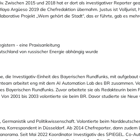
iv. Zwischen 2015 und 2018 hat er dort als investigativer Reporter ge
aya Argüeso 2019 die Chefredaktion übernahm. Justus ist Volljurist, h
ollaborative Projekt „Wem gehört die Stadt“, das er führte, gab es me
gistern - eine Praxisanleitung
tschland von russischer Energie abhängig wurde
, die Investigativ-Einheit des Bayerischen Rundfunks, mit aufgebaut
enteam arbeitet eng mit dem AI Automation Lab des BR zusammen. Vere
des Bayerischen Rundfunks. Zuvor arbeitete sie als Redakteurin beim P
on 2001 bis 2003 volontierte sie beim BR. Davor studierte sie Neue 
, Germanistik und Politikwissenschaft. Volontierte beim Norddeutsch
rama, Korrespondent in Düsseldorf. Ab 2014 Chefreporter, dann zudem
anorama. Seit Mai 2022 Koordinator Investigativ des SPIEGEL. Co-Auto