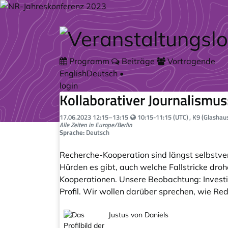
Zum Hauptteil springen
Programm
Beiträge
Vortragende
English
Deutsch
•
login
Kollaborativer Journalismus
Your local time:
17.06.2023
12:15
–
13:15
10:15-11:15 (UTC)
, K9 (Glashau
Alle Zeiten in Europe/Berlin
Sprache:
Deutsch
Recherche-Kooperation sind längst selbstver
Hürden es gibt, auch welche Fallstricke droh
Kooperationen. Unsere Beobachtung: Investig
Profil. Wir wollen darüber sprechen, wie Re
Justus von Daniels